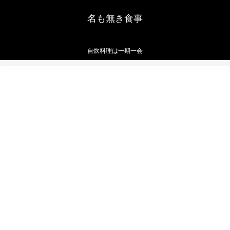
名も無き食事
自炊料理は一期一会