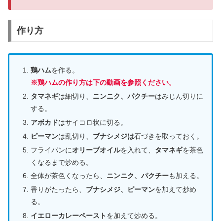
作り方
鶏ハム
を作る。
※鶏ハムの作り方は下の動画を参照ください。
タマネギ
は細切り、
ニンニク、パクチー
はみじん切りに
する。
アボカド
はサイコロ状に切る。
ピーマン
は乱切り、
ブナシメジは
石づきを取っておく。
フライパンに
オリーブオイル
を入れて、
タマネギ
を茶色
くなるまで炒める。
全体が茶色くなったら、
ニンニク、パクチー
も加える。
香りがたったら、
ブナシメジ、ピーマン
を加えて炒め
る。
イエローカレーペースト
を加えて炒める。