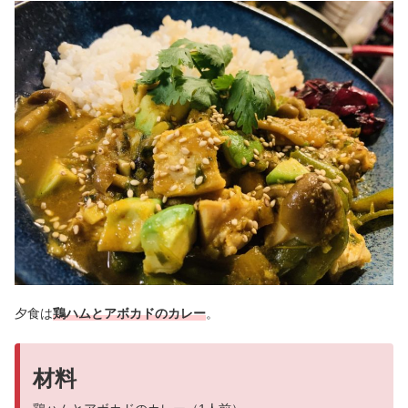
夕食は
鶏ハムとアボカドのカレー
。
材料