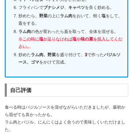
フライパンで
ブナシメジ
、
キャベツ
を良く炒める。
炒めたら、
野菜
の上に
ラム肉
をおいて、軽く
塩
をして、
蓋をする。
ラム肉
の色が変わったら蓋を取って、全体を混ぜる。
※この時に
塩
が足りなければ
塩
や
味の素
を投入してくだ
さい。
炒めた
ラム肉、野菜
を盛り付けて、
3
で作った
バジルソ
ース、ゴマ
をかけて完成。
自己評価
食べる時はバジルソースを混ぜながらいただきましたが、最初か
ら混ぜても良かったかも。
ラム肉とバジル、にんにくはよく合うので美味しくいただけまし
た。