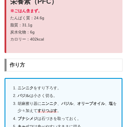
栄養素（PFC）
※ごはん含まず。
たんぱく質：24.6g
脂質：31.1g
炭水化物：6g
カロリー：402kcal
作り方
ニンニク
をすり下ろす。
バジル
は小さく切る。
胡麻擦り器に
ニンニク
、
バジル
、
オリーブオイル
、
塩
を
少々加えて
すりつぶす
。
ブナシメジ
は石づきを取っておく。
キャベツ
は食べやすい大きさに切る。