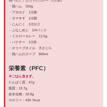
鶏ハムとアボカドのカレー（1人前）
・鶏ハム 150g
・アボカド 1/2個
・タマネギ 1/2個
・にんにく 1/2かけ
・ぶなしめじ 1/4パック
・イエローカレー 12.5g
・パクチー 1/2本
・オリーブオイル 大さじ¼
・鶏ハムのスープ 800ml
栄養素（PFC）
※ごはん含まず。
たんぱく質：47g
脂質：19.7g
炭水化物：18.8g
カロリー：436.7kcal