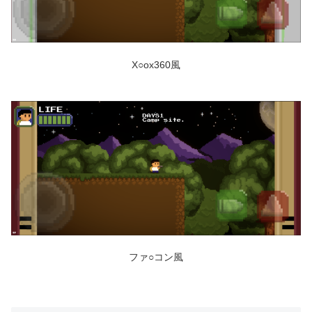
X○ox360風
ファ○コン風