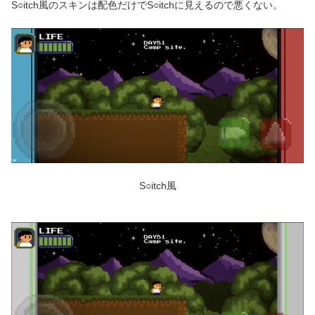
S○itch風のスキンは配色だけでS○itchに見えるので悪くない。
S○itch風