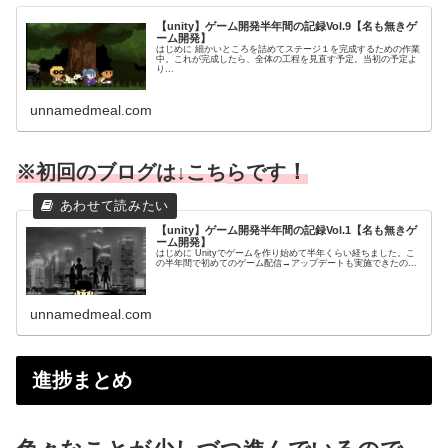
【unity】ゲーム開発半年間の記録Vol.9【名も無きゲ
ーム開発】
はじめに 細かいところを詰めてステージ１を完成するための作業
中。これが完成したら、全体の工程を見直す予定。当初の予定よ
り...
unnamedmeal.com
！
※初回のブログは↓こち
らです
【unity】ゲーム開発半年間の記録Vol.1【名も無きゲ
ーム開発】
はじめに Unityでゲームを作り始めて半年くらい経ちました。こ
の半年間で初めてのゲーム配信→アップデートも実施できたの...
unnamedmeal.com
進捗まとめ