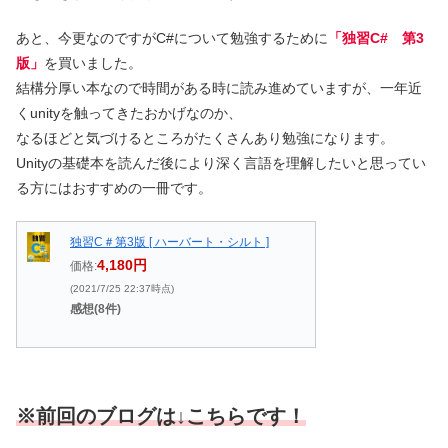
あと、今更なのですがC#について勉強するために
「独習C# 第3
版」
を買いました。
結構分厚い本なので時間がある時に読み進めていますが、一年近
くunityを触ってきたおかげなのか、
なるほどと気づけるところがたくさんあり勉強になります。
Unityの基礎本を読んだ後により深く言語を理解したいと思ってい
る方にはおすすめの一冊です。
独習C＃第3版 [ ハーバート・シルト ]
4,180円
価格:
(2021/7/25 22:37時点)
感想(8件)
※
前回
のブログは↓こち
らです
！