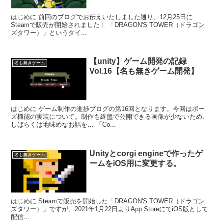
はじめに 前回のブログでお伝えいたしました通り、12月25日に
Steamで販売が開始されました！ 「DRAGON'S TOWER（ドラゴン
ズタワー）」というタイ...
【unity】ゲーム開発の記録
名も無きゲーム
Vol.16【名も無きゲーム開発】
はじめに ゲーム制作の進捗ブログの第16回となります。今回はポー
ズ機能の実装について。制作も終盤で公開できる画像が少ないため、
しばらくは地味めなお話を… 「Co...
Unityとcorgi engineで作ったゲ
名も無きゲーム
ームをiOS用に変更する。
はじめに Steamで販売を開始した「DRAGON'S TOWER（ドラゴン
ズタワー）」ですが、2021年1月22日よりApp StoreにてiOS版として
配信...