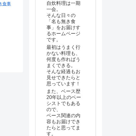
自炊料理は一期
き食事
一会。
そんな日々の
「名も無き食
事」をお届けす
るホームページ
です。
最初はうまく行
かない料理も、
何度も作ればう
まくできる。
そんな経過もお
見せできたらと
思っています！
また、ベース歴
20年以上のベー
シストでもある
ので、
ベース関連の内
容もお届けでき
たらと思ってま
す。