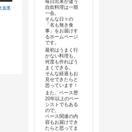
毎日出来が違う
自炊料理は一期
き食事
一会。
そんな日々の
「名も無き食
事」をお届けす
るホームページ
です。
最初はうまく行
かない料理も、
何度も作ればう
まくできる。
そんな経過もお
見せできたらと
思っています！
また、ベース歴
20年以上のベー
シストでもある
ので、
ベース関連の内
容もお届けでき
たらと思ってま