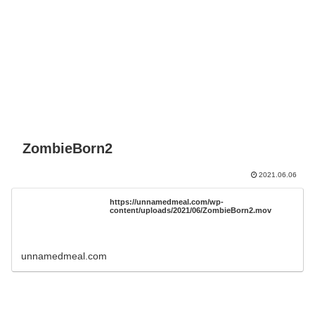
ZombieBorn2
2021.06.06
https://unnamedmeal.com/wp-
content/uploads/2021/06/ZombieBorn2.mov
unnamedmeal.com