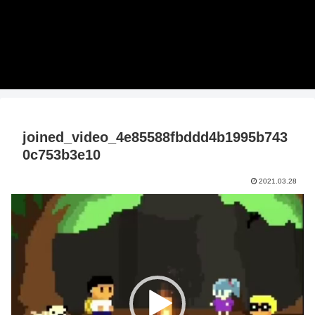
joined_video_4e85588fbddd4b1995b743
0c753b3e10
2021.03.28
動
画
プ
レ
ー
ヤ
ー