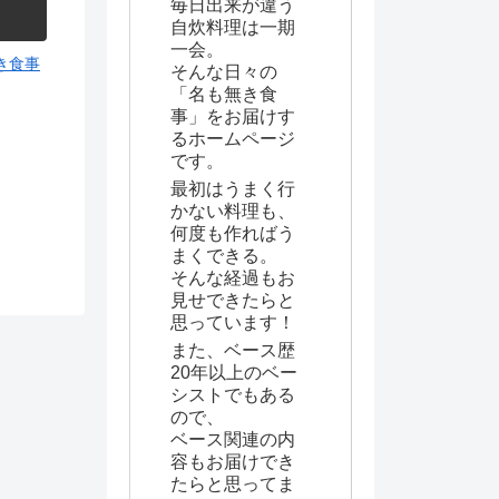
毎日出来が違う
自炊料理は一期
一会。
き食事
そんな日々の
「名も無き食
事」をお届けす
るホームページ
です。
最初はうまく行
かない料理も、
何度も作ればう
まくできる。
そんな経過もお
見せできたらと
思っています！
また、ベース歴
20年以上のベー
シストでもある
ので、
ベース関連の内
容もお届けでき
たらと思ってま