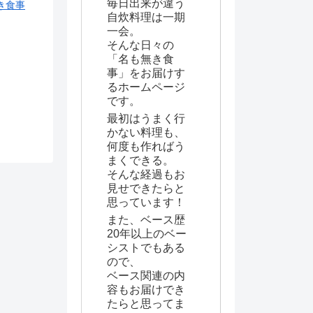
毎日出来が違う
き食事
自炊料理は一期
一会。
そんな日々の
「名も無き食
事」をお届けす
るホームページ
です。
最初はうまく行
かない料理も、
何度も作ればう
まくできる。
そんな経過もお
見せできたらと
思っています！
また、ベース歴
20年以上のベー
シストでもある
ので、
ベース関連の内
容もお届けでき
たらと思ってま