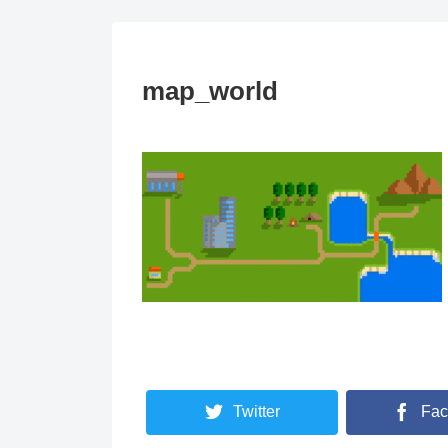
map_world
Twitter
Fac