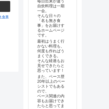
毎日出来が違う
自炊料理は一期
一会。
そんな日々の
き食事
「名も無き食
事」をお届けす
るホームページ
です。
最初はうまく行
かない料理も、
何度も作ればう
まくできる。
そんな経過もお
見せできたらと
思っています！
また、ベース歴
20年以上のベー
シストでもある
ので、
ベース関連の内
容もお届けでき
たらと思ってま